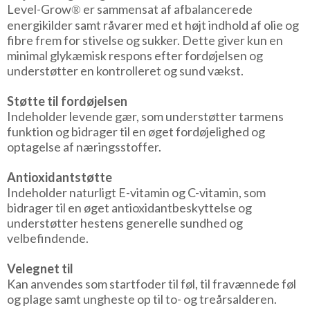
Level-Grow
er sammensat af afbalancerede
®
energikilder samt råvarer med et højt indhold af olie og
fibre frem for stivelse og sukker. Dette giver kun en
minimal glykæmisk respons efter fordøjelsen og
understøtter en kontrolleret og sund vækst.
Støtte til fordøjelsen
Indeholder levende gær, som understøtter tarmens
funktion og bidrager til en øget fordøjelighed og
optagelse af næringsstoffer.
Antioxidantstøtte
Indeholder naturligt E-vitamin og C-vitamin, som
bidrager til en øget antioxidantbeskyttelse og
understøtter hestens generelle sundhed og
velbefindende.
Velegnet til
Kan anvendes som startfoder til føl, til fravænnede føl
og plage samt ungheste op til to- og treårsalderen.