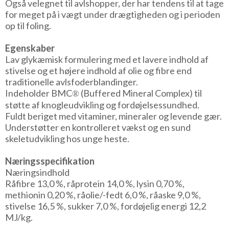
Også velegnet til avlshopper, der har tendens til at tage
for meget på i vægt under drægtigheden og i perioden
op til foling.
Egenskaber
Lav glykæmisk formulering med et lavere indhold af
stivelse og et højere indhold af olie og fibre end
traditionelle avlsfoderblandinger.
Indeholder BMC
(Buffered Mineral Complex) til
®
støtte af knogleudvikling og fordøjelsessundhed.
Fuldt beriget med vitaminer, mineraler og levende gær.
Understøtter en kontrolleret vækst og en sund
skeletudvikling hos unge heste.
Næringsspecifikation
Næringsindhold
Råfibre 13,0 %, råprotein 14,0 %, lysin 0,70 %,
methionin 0,20 %, råolie/-fedt 6,0 %, råaske 9,0 %,
stivelse 16,5 %, sukker 7,0 %, fordøjelig energi 12,2
MJ/kg.