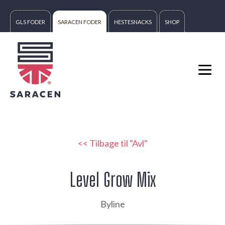
GLS FODER
SARACEN FODER
HESTESNACKS
SHOP
<< Tilbage til "Avl"
Level Grow Mix
Byline