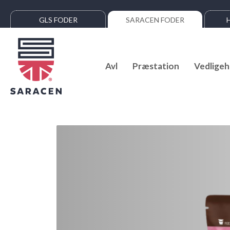
GLS FODER
SARACEN FODER
Avl
Præstation
Vedligeh