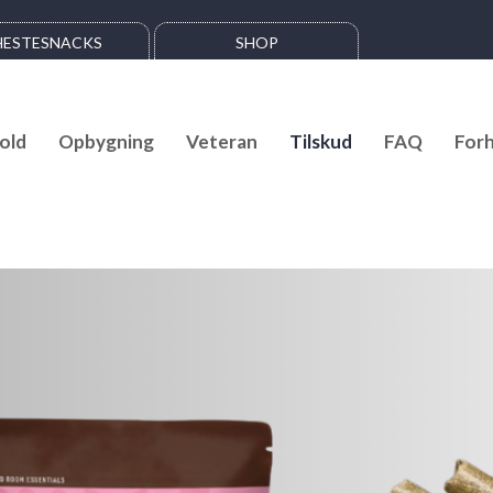
HESTESNACKS
SHOP
old
Opbygning
Veteran
Tilskud
FAQ
Forh