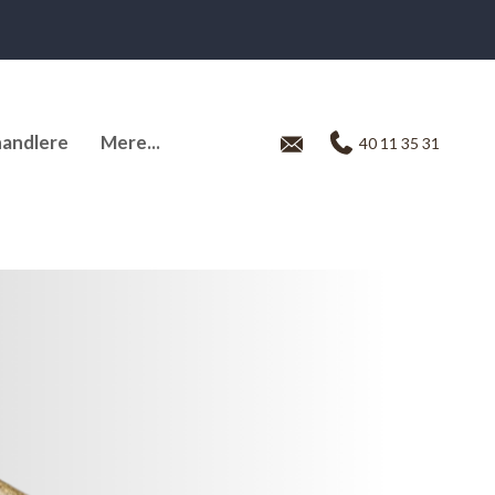
andlere
Mere...
40 11 35 31