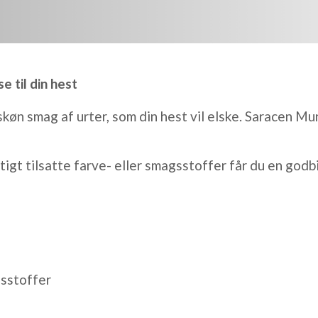
 til din hest
n smag af urter, som din hest vil elske. Saracen Mun
igt tilsatte farve- eller smagsstoffer får du en godb
gsstoffer